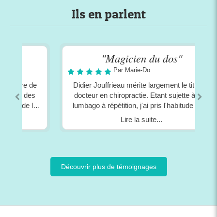
Ils en parlent
"Magicien du dos"
Par Marie-Do
de
Didier Jouffrieau mérite largement le titre de
s
docteur en chiropractie. Etant sujette à des
le
lumbago à répétition, j'ai pris l'habitude de le
consulter à titre préventif, tous les 2 mois
Lire la suite...
environ. Cette initiative a été très bénéfique.
de
Son toucher subtil et thérapeutique permet de
ns
dissoudre des subluxations nichées dans les
ne
parties du corps que je ressens à peine mais
qui pourraient dégénérer en sensations
Découvrir plus de témoignages
y
douloureuses si je n'y prêtais pas attention. De
plus, sa démarche holistique, son ouverture
du
d'esprit ouvrent sur une lecture globale incluant
la dimension psychique, débouchant ainsi sur