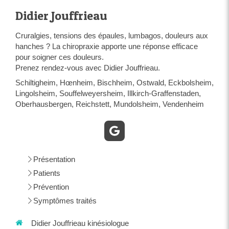
se
l'apaisement du mental. La différence avec
d'autres praticiens réside dans le fait que ce
Didier Jouffrieau
magicien du dos ne se contente pas
d'appliquer une technique mécaniste mais qu'il
Cruralgies, tensions des épaules, lumbagos, douleurs aux
es,
pratique un art du soin s'attachant à rétablir ou
hanches ? La chiropraxie apporte une réponse efficace
lir
à consolider la force vitale chez ses patients.
pour soigner ces douleurs.
Je recommande vivement !
Prenez rendez-vous avec Didier Jouffrieau.
Schiltigheim, Hœnheim, Bischheim, Ostwald, Eckbolsheim,
de
Lingolsheim, Souffelweyersheim, Illkirch-Graffenstaden,
e !
Oberhausbergen, Reichstett, Mundolsheim, Vendenheim
Présentation
Patients
Prévention
Symptômes traités
Didier Jouffrieau kinésiologue