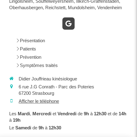
Lingolsheim, Souffelweyersheim, Illkirch-Graffenstaden,
Oberhausbergen, Reichstett, Mundolsheim, Vendenheim
Présentation
Patients
Prévention
Symptômes traités
Didier Jouffrieau kinésiologue
6 rue J.G Conrath - Parc des Poteries
67200
Strasbourg
Afficher le téléphone
Les
Mardi
,
Mercredi
et
Vendredi
de
9h
à
12h30
et de
14h
à
19h
Le
Samedi
de
9h
à
12h30